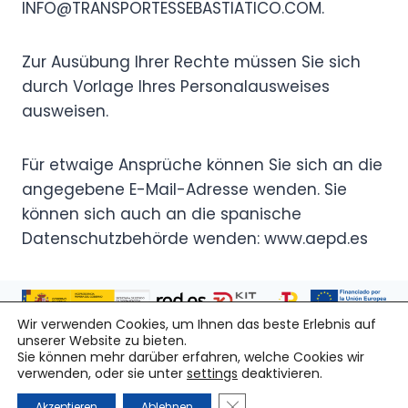
INFO@TRANSPORTESSEBASTIATICO.COM.
Zur Ausübung Ihrer Rechte müssen Sie sich
durch Vorlage Ihres Personalausweises
ausweisen.
Für etwaige Ansprüche können Sie sich an die
angegebene E-Mail-Adresse wenden. Sie
können sich auch an die spanische
Datenschutzbehörde wenden: www.aepd.es
Wir verwenden Cookies, um Ihnen das beste Erlebnis auf
unserer Website zu bieten.
© 2026 Transport Sebastià Ticó -
+34 961107009
-
info@transportessebastiatico.com
Sie können mehr darüber erfahren, welche Cookies wir
verwenden, oder sie unter
settings
deaktivieren.
Rechtlicher Hinweis
|
Datenschutzrichtlinie
|
GDPR Cookie-Banner schli
Akzeptieren
Ablehnen